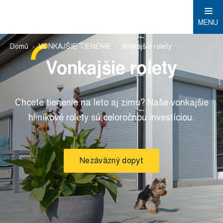
MENU
Domů
VONKAJŠIE TIENENIE
Vonkajšie rolety
Vonkajšie rolety
Chcete tienenie na leto aj zimu? Naše vonkajšie
hliníkové rolety sú celoročnou investíciou.
Nezáväzný dopyt