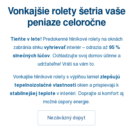
Vonkajšie rolety šetria vaše
peniaze celoročne
Tieňte v lete!
Predokenné hliníkové rolety na oknách
zabránia slnku
vyhrievať
interiér – odrazia až
95 %
slnečných lúčov
. Ochladzujte svoj domov účinne a
udržateľne! Vráti sa vám to.
Vonkajšie hliníkové rolety s výplňou lamiel
zlepšujú
tepelnoizolačné vlastnosti
okien a prispievajú k
stabilnejšej teplote
v interiéri. Doprajte si komfort aj
možné úspory energie.
Nezáväzný dopyt