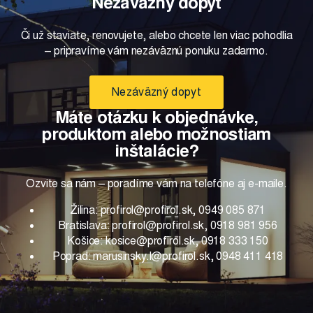
Nezáväzný dopyt
Či už staviate, renovujete, alebo chcete len viac pohodlia
– pripravíme vám nezáväznú ponuku zadarmo.
Nezáväzný dopyt
Máte otázku k objednávke,
produktom alebo možnostiam
inštalácie?
Ozvite sa nám – poradíme vám na telefóne aj e-maile.
Žilina: profirol@profirol.sk, 0949 085 871
Bratislava: profirol@profirol.sk, 0918 981 956
Košice: kosice@profirol.sk, 0918 333 150
Poprad: marusinsky.l@profirol.sk, 0948 411 418