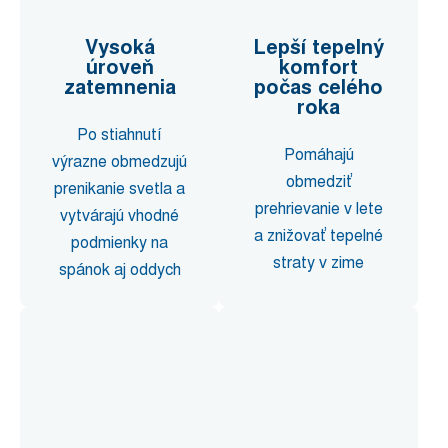
Vysoká
Lepší tepelný
úroveň
komfort
zatemnenia
počas celého
roka
Po stiahnutí
Pomáhajú
výrazne obmedzujú
obmedziť
prenikanie svetla a
prehrievanie v lete
vytvárajú vhodné
a znižovať tepelné
podmienky na
straty v zime
spánok aj oddych