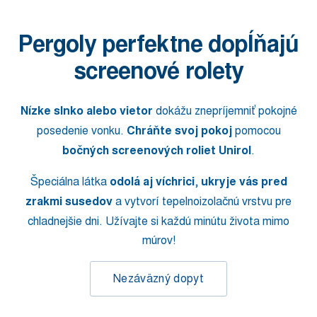
Pergoly perfektne dopĺňajú
screenové rolety
Nízke slnko alebo vietor
dokážu znepríjemniť pokojné
posedenie vonku.
Chráňte svoj pokoj
pomocou
bočných screenových roliet Unirol
.
Špeciálna látka
odolá aj víchrici
,
ukryje vás pred
zrakmi susedov
a vytvorí tepelnoizolačnú vrstvu pre
chladnejšie dni. Užívajte si každú minútu života mimo
múrov!
Nezáväzný dopyt