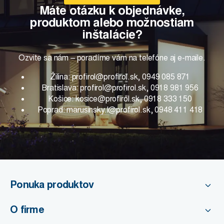
Máte otázku k objednávke,
produktom alebo možnostiam
inštalácie?
Ozvite sa nám – poradíme vám na telefóne aj e-maile.
Žilina: profirol@profirol.sk, 0949 085 871
Bratislava: profirol@profirol.sk, 0918 981 956
Košice: kosice@profirol.sk, 0918 333 150
Poprad: marusinsky.l@profirol.sk, 0948 411 418
Ponuka produktov
O firme