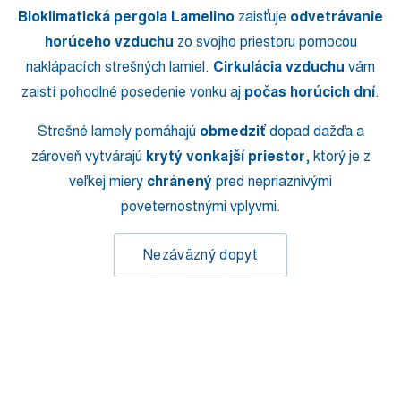
Bioklimatická pergola Lamelino
zaisťuje
odvetrávanie
horúceho vzduchu
zo svojho priestoru pomocou
naklápacích strešných lamiel.
Cirkulácia vzduchu
vám
zaistí pohodlné posedenie vonku aj
počas horúcich dní
.
Strešné lamely pomáhajú
obmedziť
dopad dažďa a
zároveň vytvárajú
krytý vonkajší priestor
, ktorý je z
veľkej miery
chránený
pred nepriaznivými
poveternostnými vplyvmi.
Nezáväzný dopyt