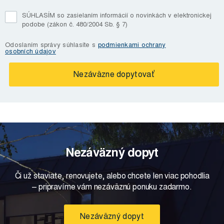
SÚHLASÍM so zasielaním informácií o novinkách v elektronickej
podobe (zákon č. 480/2004 Sb. § 7)
Odoslaním správy súhlasíte s
podmienkami ochrany
osobních údajov
Nezáväzný dopyt
Či už staviate, renovujete, alebo chcete len viac pohodlia
– pripravíme vám nezáväznú ponuku zadarmo.
Nezáväzný dopyt