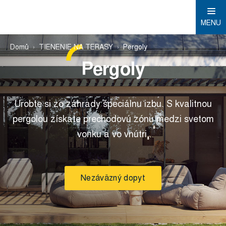
MENU
Domů
TIENENIE NA TERASY
Pergoly
Pergoly
Urobte si zo záhrady špeciálnu izbu. S kvalitnou
pergolou získate prechodovú zónu medzi svetom
vonku a vo vnútri.
Nezáväzný dopyt