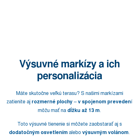
Výsuvné markízy a ich
personalizácia
Máte skutočne veľkú terasu? S našimi markízami
zatienite aj
rozmerné plochy
–
v spojenom preveden
í
môžu mať na
dĺžku až 13 m
.
Toto výsuvné tienenie si môžete zaobstarať aj s
dodatočným osvetlením
alebo
výsuvným volánom
.