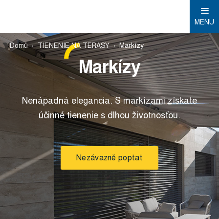
MENU
Domů
TIENENIE NA TERASY
Markízy
Markízy
Nenápadná elegancia. S markízami získate
účinné tienenie s dlhou životnosťou.
Nezávazně poptat