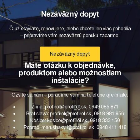
Nezáväzný dopyt
Či už staviate, renovujete, alebo chcete len viac pohodlia
– pripravíme vám nezáväznú ponuku zadarmo.
Nezáväzný dopyt
Máte otázku k objednávke,
produktom alebo možnostiam
inštalácie?
Ozvite sa nám – poradíme vám na telefóne aj e-maile.
Žilina: profirol@profirol.sk, 0949 085 871
Bratislava: profirol@profirol.sk, 0918 981 956
Košice: kosice@profirol.sk, 0918 333 150
Poprad: marusinsky.l@profirol.sk, 0948 411 418