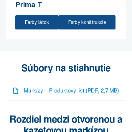
Prima T
Farby látok
Farby konštrukcie
Súbory na stiahnutie
Markízy – Produktový list (PDF, 2,7 MB)
Rozdiel medzi otvorenou a
kazetovou markízou